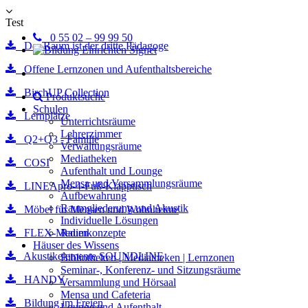
Test
0 55 02 – 99 99 50
Der Raum ist der dritte Pädagoge
Offene Lernzonen und Aufenthaltsbereiche
BirchUP Collection
Produktsuche
Schulen
Lernplätze
Unterrichtsräume
Lehrerzimmer
Q2+Q3 - Familie
Verwaltungsräume
Mediatheken
COSI
Aufenthalt und Lounge
Mensa und Versammlungsräume
LINEApro-4-Fuß-Klapptisch
Aufbewahrung
Raumgliederung und Akustik
Möbel für Mensen und Wohnheime
Individuelle Lösungen
FLEX-Medien
Raumkonzepte
Häuser des Wissens
Akustikelemente SOUNDLINE
Bibliotheken | Mediatheken | Lernzonen
Seminar-, Konferenz- und Sitzungsräume
HANDY
Versammlung und Hörsaal
Mensa und Cafeteria
Bildung im Freien
Lounge und Aufenthalt