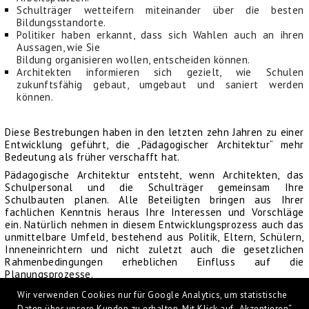
Schulträger wetteifern miteinander über die besten
Bildungsstandorte.
Politiker haben erkannt, dass sich Wahlen auch an ihren
Aussagen, wie Sie
Bildung organisieren wollen, entscheiden können.
Architekten informieren sich gezielt, wie Schulen
zukunftsfähig gebaut, umgebaut und saniert werden
können.
Diese Bestrebungen haben in den letzten zehn Jahren zu einer
Entwicklung geführt, die „Pädagogischer Architektur“ mehr
Bedeutung als früher verschafft hat.
Pädagogische Architektur entsteht, wenn Architekten, das
Schulpersonal und die Schulträger gemeinsam Ihre
Schulbauten planen. Alle Beteiligten bringen aus Ihrer
fachlichen Kenntnis heraus Ihre Interessen und Vorschläge
ein. Natürlich nehmen in diesem Entwicklungsprozess auch das
unmittelbare Umfeld, bestehend aus Politik, Eltern, Schülern,
Inneneinrichtern und nicht zuletzt auch die gesetzlichen
Rahmenbedingungen erheblichen Einfluss auf die
Planungsprozesse.
Wir führen das Anliegen einer Pädagogischen Architektur mit
Wir verwenden Cookies nur für Google Analytics, um statistische
unserem Einrichtungsangebot für Schulen fort. Durch die
Daten über unsere Kunden zu erhalten. Mit Klick auf „Akzeptieren“