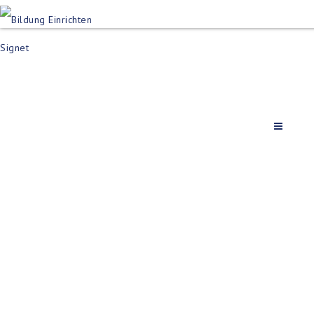
Produktsuch
Schulen
Häuser des Wiss
Bildung im Freien
Projektbeispiel
Dienstleistungen
Über Uns
Kontakt
Merkliste
Impressum +
Datenschutz