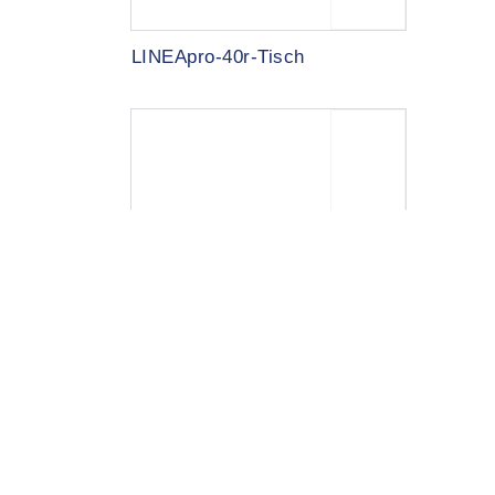
LINEApro-40r-Tisch
LINEApro-40r-Stapeltisch