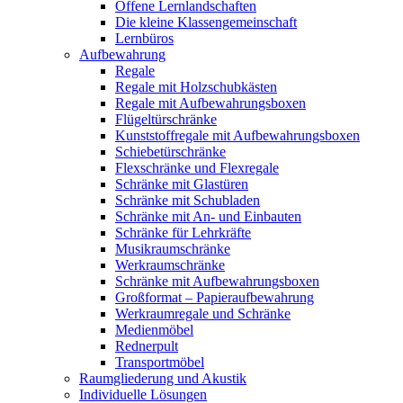
Offene Lernlandschaften
Die kleine Klassengemeinschaft
Lernbüros
Aufbewahrung
Regale
Regale mit Holzschubkästen
Regale mit Aufbewahrungsboxen
Flügeltürschränke
Kunststoffregale mit Aufbewahrungsboxen
Schiebetürschränke
Flexschränke und Flexregale
Schränke mit Glastüren
Schränke mit Schubladen
Schränke mit An- und Einbauten
Schränke für Lehrkräfte
Musikraumschränke
Werkraumschränke
Schränke mit Aufbewahrungsboxen
Großformat – Papieraufbewahrung
Werkraumregale und Schränke
Medienmöbel
Rednerpult
Transportmöbel
Raumgliederung und Akustik
Individuelle Lösungen