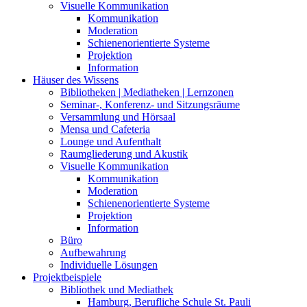
Visuelle Kommunikation
Kommunikation
Moderation
Schienenorientierte Systeme
Projektion
Information
Häuser des Wissens
Bibliotheken | Mediatheken | Lernzonen
Seminar-, Konferenz- und Sitzungsräume
Versammlung und Hörsaal
Mensa und Cafeteria
Lounge und Aufenthalt
Raumgliederung und Akustik
Visuelle Kommunikation
Kommunikation
Moderation
Schienenorientierte Systeme
Projektion
Information
Büro
Aufbewahrung
Individuelle Lösungen
Projektbeispiele
Bibliothek und Mediathek
Hamburg, Berufliche Schule St. Pauli