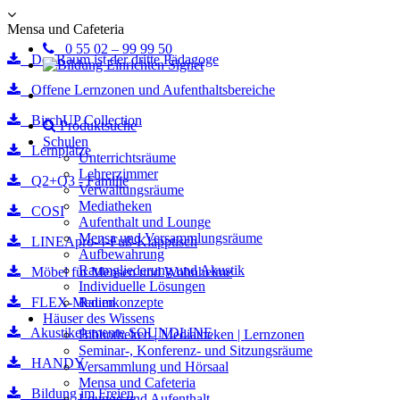
Mensa und Cafeteria
0 55 02 – 99 99 50
Der Raum ist der dritte Pädagoge
Offene Lernzonen und Aufenthaltsbereiche
BirchUP Collection
Produktsuche
Schulen
Lernplätze
Unterrichtsräume
Lehrerzimmer
Q2+Q3 - Familie
Verwaltungsräume
Mediatheken
COSI
Aufenthalt und Lounge
Mensa und Versammlungsräume
LINEApro-4-Fuß-Klapptisch
Aufbewahrung
Raumgliederung und Akustik
Möbel für Mensen und Wohnheime
Individuelle Lösungen
FLEX-Medien
Raumkonzepte
Häuser des Wissens
Akustikelemente SOUNDLINE
Bibliotheken | Mediatheken | Lernzonen
Seminar-, Konferenz- und Sitzungsräume
HANDY
Versammlung und Hörsaal
Mensa und Cafeteria
Bildung im Freien
Lounge und Aufenthalt