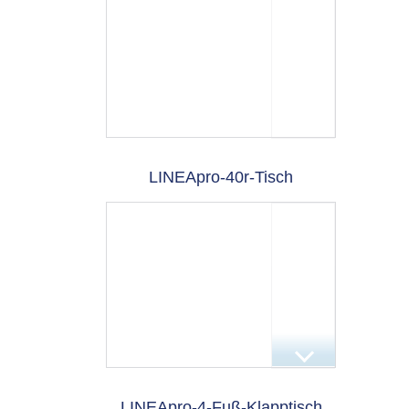
LINEApro-40r-Tisch
LINEApro-4-Fuß-Klapptisch