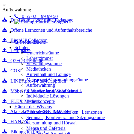
Aufbewahrung
0 55 02 – 99 99 50
Der Raum ist der dritte Pädagoge
Offene Lernzonen und Aufenthaltsbereiche
BirchUP Collection
Produktsuche
Schulen
Lernplätze
Unterrichtsräume
Lehrerzimmer
Q2+Q3 - Familie
Verwaltungsräume
Mediatheken
COSI
Aufenthalt und Lounge
Mensa und Versammlungsräume
LINEApro-4-Fuß-Klapptisch
Aufbewahrung
Raumgliederung und Akustik
Möbel für Mensen und Wohnheime
Individuelle Lösungen
FLEX-Medien
Raumkonzepte
Häuser des Wissens
Akustikelemente SOUNDLINE
Bibliotheken | Mediatheken | Lernzonen
Seminar-, Konferenz- und Sitzungsräume
HANDY
Versammlung und Hörsaal
Mensa und Cafeteria
Bildung im Freien
Lounge und Aufenthalt