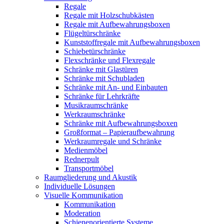
Regale
Regale mit Holzschubkästen
Regale mit Aufbewahrungsboxen
Flügeltürschränke
Kunststoffregale mit Aufbewahrungsboxen
Schiebetürschränke
Flexschränke und Flexregale
Schränke mit Glastüren
Schränke mit Schubladen
Schränke mit An- und Einbauten
Schränke für Lehrkräfte
Musikraumschränke
Werkraumschränke
Schränke mit Aufbewahrungsboxen
Großformat – Papieraufbewahrung
Werkraumregale und Schränke
Medienmöbel
Rednerpult
Transportmöbel
Raumgliederung und Akustik
Individuelle Lösungen
Visuelle Kommunikation
Kommunikation
Moderation
Schienenorientierte Systeme