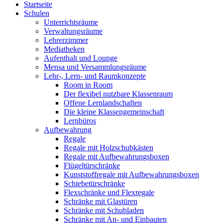
Startseite
Schulen
Unterrichtsräume
Verwaltungsräume
Lehrerzimmer
Mediatheken
Aufenthalt und Lounge
Mensa und Versammlungsräume
Lehr-, Lern- und Raumkonzepte
Room in Room
Der flexibel nutzbare Klassenraum
Offene Lernlandschaften
Die kleine Klassengemeinschaft
Lernbüros
Aufbewahrung
Regale
Regale mit Holzschubkästen
Regale mit Aufbewahrungsboxen
Flügeltürschränke
Kunststoffregale mit Aufbewahrungsboxen
Schiebetürschränke
Flexschränke und Flexregale
Schränke mit Glastüren
Schränke mit Schubladen
Schränke mit An- und Einbauten