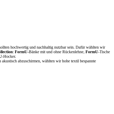
sollten hochwertig und nachhaltig nutzbar sein. Dafür wählten wir
lection
:
FormU
-Bänke mit und ohne Rückenlehne,
FormU
-Tische
U
-Hocker.
 akustisch abzuschirmen, wählten wir hohe textil bespannte