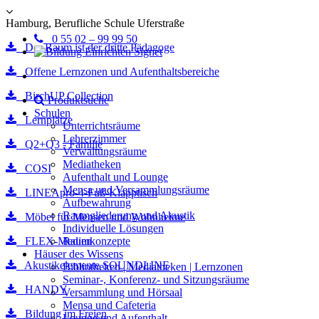
Hamburg, Berufliche Schule Uferstraße
0 55 02 – 99 99 50
Der Raum ist der dritte Pädagoge
Offene Lernzonen und Aufenthaltsbereiche
BirchUP Collection
Produktsuche
Schulen
Lernplätze
Unterrichtsräume
Lehrerzimmer
Q2+Q3 - Familie
Verwaltungsräume
Mediatheken
COSI
Aufenthalt und Lounge
Mensa und Versammlungsräume
LINEApro-4-Fuß-Klapptisch
Aufbewahrung
Raumgliederung und Akustik
Möbel für Mensen und Wohnheime
Individuelle Lösungen
FLEX-Medien
Raumkonzepte
Häuser des Wissens
Akustikelemente SOUNDLINE
Bibliotheken | Mediatheken | Lernzonen
Seminar-, Konferenz- und Sitzungsräume
HANDY
Versammlung und Hörsaal
Mensa und Cafeteria
Bildung im Freien
Lounge und Aufenthalt