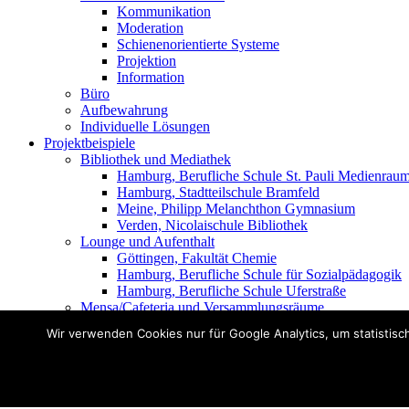
Kommunikation
Moderation
Schienenorientierte Systeme
Projektion
Information
Büro
Aufbewahrung
Individuelle Lösungen
Projektbeispiele
Bibliothek und Mediathek
Hamburg, Berufliche Schule St. Pauli Medienrau
Hamburg, Stadtteilschule Bramfeld
Meine, Philipp Melanchthon Gymnasium
Verden, Nicolaischule Bibliothek
Lounge und Aufenthalt
Göttingen, Fakultät Chemie
Hamburg, Berufliche Schule für Sozialpädagogik
Hamburg, Berufliche Schule Uferstraße
Mensa/Cafeteria und Versammlungsräume
Einbeck, Berufsbildende Schule
Wir verwenden Cookies nur für Google Analytics, um statistisch
Gehrden – Mensa des Schulzentrums
Northeim, Gymnasium Corvinianum
Sickte, Oberschule
Uslar, Gymnasium
Kooperatives Lernen