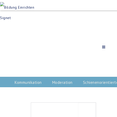
Produktsuch
Schulen
Häuser des Wiss
Bildung im Freien
Projektbeispiel
Dienstleistungen
Über Uns
Kontakt
Merkliste
Impressum +
Datenschutz
Kommunikation
Moderation
Schienenorientier