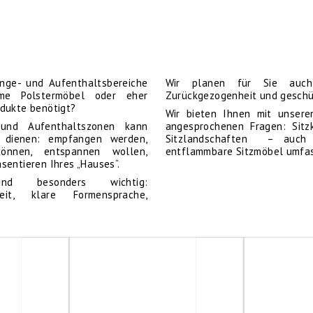
unge- und Aufenthaltsbereiche
Wir planen für Sie auch 
me Polstermöbel oder eher
Zurückgezogenheit und geschü
odukte benötigt?
Wir bieten Ihnen mit unsere
 und Aufenthaltszonen kann
angesprochenen Fragen: Sitzk
en dienen: empfangen werden,
Sitzlandschaften – auch 
können, entspannen wollen,
entflammbare Sitzmöbel umfass
sentieren Ihres „Hauses“.
ind besonders wichtig:
hkeit, klare Formensprache,