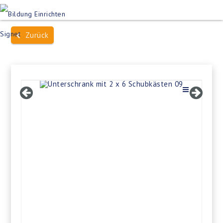
Produktsuche
Schulen
Häuser des Wissens
Zurück
Bildung im Freien
Projektbeispiele
Dienstleistungen
Über Uns
Kontakt
Merkliste
Impressum +
Datenschutz