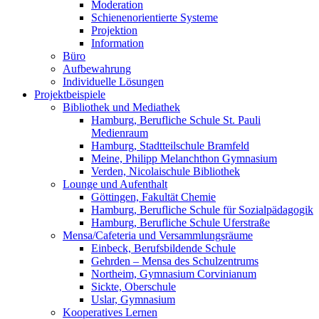
Moderation
Schienenorientierte Systeme
Projektion
Information
Büro
Aufbewahrung
Individuelle Lösungen
Projektbeispiele
Bibliothek und Mediathek
Hamburg, Berufliche Schule St. Pauli
Medienraum
Hamburg, Stadtteilschule Bramfeld
Meine, Philipp Melanchthon Gymnasium
Verden, Nicolaischule Bibliothek
Lounge und Aufenthalt
Göttingen, Fakultät Chemie
Hamburg, Berufliche Schule für Sozialpädagogik
Hamburg, Berufliche Schule Uferstraße
Mensa/Cafeteria und Versammlungsräume
Einbeck, Berufsbildende Schule
Gehrden – Mensa des Schulzentrums
Northeim, Gymnasium Corvinianum
Sickte, Oberschule
Uslar, Gymnasium
Kooperatives Lernen