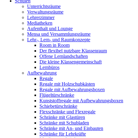
Schulen
Unterrichtsräume
Verwaltungsräume
Lehrerzimmer
Mediatheken
Aufenthalt und Lounge
Mensa und Versammlungsräume
Lehr-, Lern- und Raumkonzepte
Room in Room
Der flexibel nutzbare Klassenraum
Offene Lernlandschaften
Die kleine Klassengemeinschaft
Lernbüros
Aufbewahrung
Regale
Regale mit Holzschubkästen
Regale mit Aufbewahrungsboxen
Flügeltürschränke
Kunststoffregale mit Aufbewahrungsboxen
Schiebetürschränke
Flexschränke und Flexregale
Schränke mit Glastüren
Schränke mit Schubladen
Schränke mit An- und Einbauten
Schränke für Lehrkräfte