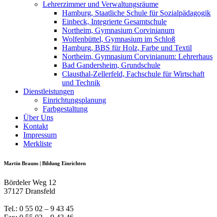
Lehrerzimmer und Verwaltungsräume
Hamburg, Staatliche Schule für Sozialpädagogik
Einbeck, Integrierte Gesamtschule
Northeim, Gymnasium Corvinianum
Wolfenbüttel, Gymnasium im Schloß
Hamburg, BBS für Holz, Farbe und Textil
Northeim, Gymnasium Corvinianum: Lehrerhaus
Bad Gandersheim, Grundschule
Clausthal-Zellerfeld, Fachschule für Wirtschaft
und Technik
Dienstleistungen
Einrichtungsplanung
Farbgestaltung
Über Uns
Kontakt
Impressum
Merkliste
Martin Brauns | Bildung Einrichten
Bördeler Weg 12
37127 Dransfeld
Tel.: 0 55 02 – 9 43 45