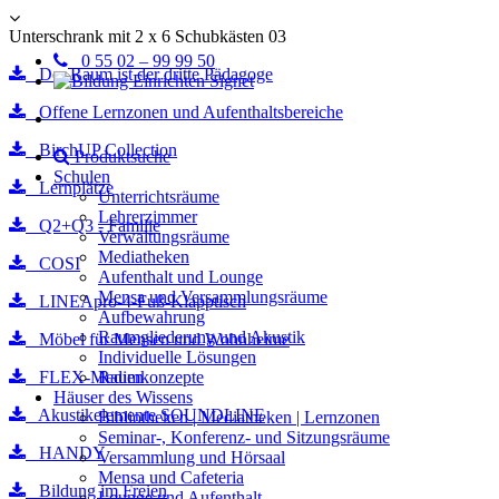
Unterschrank mit 2 x 6 Schubkästen 03
0 55 02 – 99 99 50
Der Raum ist der dritte Pädagoge
Offene Lernzonen und Aufenthaltsbereiche
BirchUP Collection
Produktsuche
Schulen
Lernplätze
Unterrichtsräume
Lehrerzimmer
Q2+Q3 - Familie
Verwaltungsräume
Mediatheken
COSI
Aufenthalt und Lounge
Mensa und Versammlungsräume
LINEApro-4-Fuß-Klapptisch
Aufbewahrung
Raumgliederung und Akustik
Möbel für Mensen und Wohnheime
Individuelle Lösungen
FLEX-Medien
Raumkonzepte
Häuser des Wissens
Akustikelemente SOUNDLINE
Bibliotheken | Mediatheken | Lernzonen
Seminar-, Konferenz- und Sitzungsräume
HANDY
Versammlung und Hörsaal
Mensa und Cafeteria
Bildung im Freien
Lounge und Aufenthalt