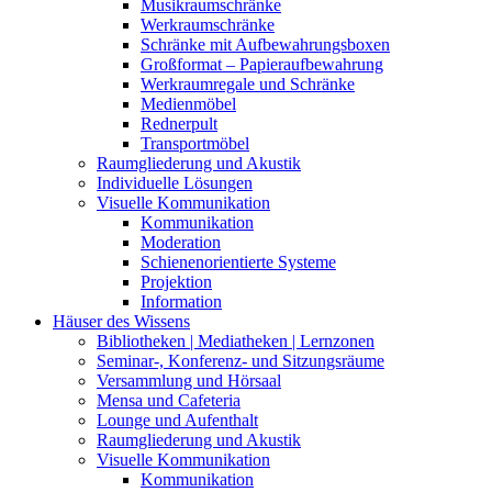
Musikraumschränke
Werkraumschränke
Schränke mit Aufbewahrungsboxen
Großformat – Papieraufbewahrung
Werkraumregale und Schränke
Medienmöbel
Rednerpult
Transportmöbel
Raumgliederung und Akustik
Individuelle Lösungen
Visuelle Kommunikation
Kommunikation
Moderation
Schienenorientierte Systeme
Projektion
Information
Häuser des Wissens
Bibliotheken | Mediatheken | Lernzonen
Seminar-, Konferenz- und Sitzungsräume
Versammlung und Hörsaal
Mensa und Cafeteria
Lounge und Aufenthalt
Raumgliederung und Akustik
Visuelle Kommunikation
Kommunikation