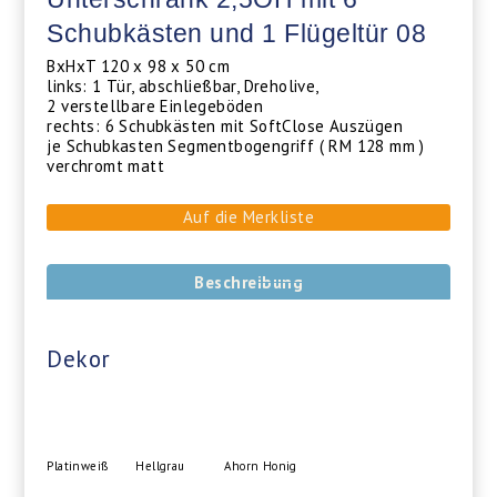
Schubkästen und 1 Flügeltür 08
BxHxT 120 x 98 x 50 cm
links: 1 Tür, abschließbar, Dreholive,
2 verstellbare Einlegeböden
rechts: 6 Schubkästen mit SoftClose Auszügen
je Schubkasten Segmentbogengriff ( RM 128 mm )
verchromt matt
Auf die Merkliste
Beschreibung
Dekor
Platinweiß
Hellgrau
Ahorn Honig