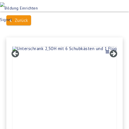
Produktsuche
Schulen
Häuser des Wissens
Zurück
Bildung im Freien
Projektbeispiele
Dienstleistungen
Über Uns
Kontakt
Merkliste
Impressum +
Datenschutz