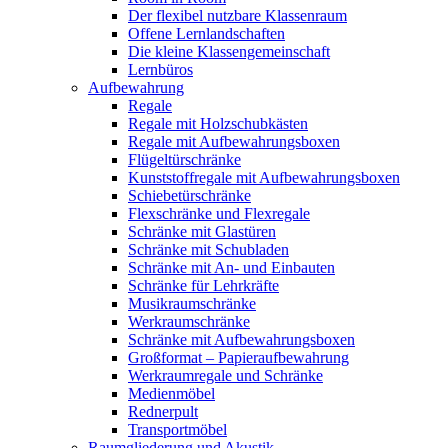
Der flexibel nutzbare Klassenraum
Offene Lernlandschaften
Die kleine Klassengemeinschaft
Lernbüros
Aufbewahrung
Regale
Regale mit Holzschubkästen
Regale mit Aufbewahrungsboxen
Flügeltürschränke
Kunststoffregale mit Aufbewahrungsboxen
Schiebetürschränke
Flexschränke und Flexregale
Schränke mit Glastüren
Schränke mit Schubladen
Schränke mit An- und Einbauten
Schränke für Lehrkräfte
Musikraumschränke
Werkraumschränke
Schränke mit Aufbewahrungsboxen
Großformat – Papieraufbewahrung
Werkraumregale und Schränke
Medienmöbel
Rednerpult
Transportmöbel
Raumgliederung und Akustik