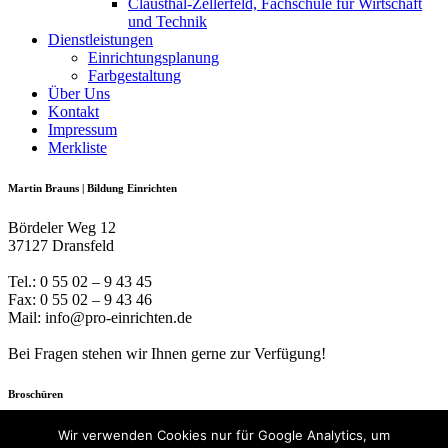
Clausthal-Zellerfeld, Fachschule für Wirtschaft
und Technik
Dienstleistungen
Einrichtungsplanung
Farbgestaltung
Über Uns
Kontakt
Impressum
Merkliste
Martin Brauns | Bildung Einrichten
Bördeler Weg 12
37127 Dransfeld
Tel.: 0 55 02 – 9 43 45
Fax: 0 55 02 – 9 43 46
Mail: info@pro-einrichten.de
Bei Fragen stehen wir Ihnen gerne zur Verfügung!
Broschüren
Der Raum ist der dritte Pädagoge
Wir verwenden Cookies nur für Google Analytics, um