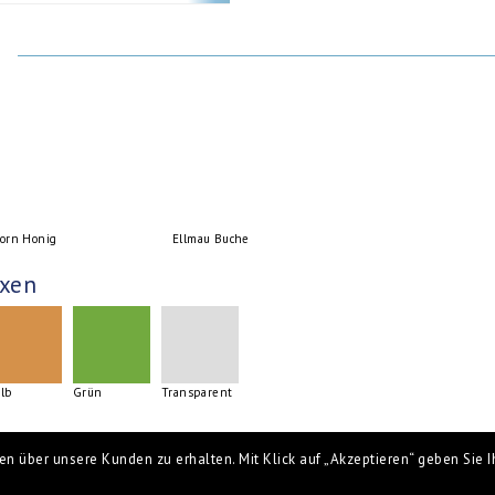
orn Honig
Ellmau Buche
xen
lb
Grün
Transparent
n über unsere Kunden zu erhalten. Mit Klick auf „Akzeptieren“ geben Sie Ih