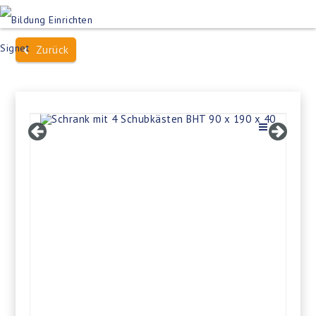
Produktsuche
Schulen
Häuser des Wissens
Zurück
Bildung im Freien
Projektbeispiele
Dienstleistungen
Über Uns
Kontakt
Merkliste
Impressum +
Datenschutz