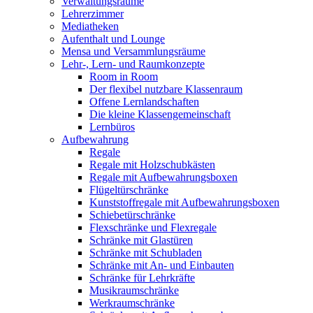
Verwaltungsräume
Lehrerzimmer
Mediatheken
Aufenthalt und Lounge
Mensa und Versammlungsräume
Lehr-, Lern- und Raumkonzepte
Room in Room
Der flexibel nutzbare Klassenraum
Offene Lernlandschaften
Die kleine Klassengemeinschaft
Lernbüros
Aufbewahrung
Regale
Regale mit Holzschubkästen
Regale mit Aufbewahrungsboxen
Flügeltürschränke
Kunststoffregale mit Aufbewahrungsboxen
Schiebetürschränke
Flexschränke und Flexregale
Schränke mit Glastüren
Schränke mit Schubladen
Schränke mit An- und Einbauten
Schränke für Lehrkräfte
Musikraumschränke
Werkraumschränke