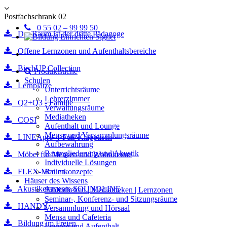
Postfachschrank 02
0 55 02 – 99 99 50
Der Raum ist der dritte Pädagoge
Offene Lernzonen und Aufenthaltsbereiche
BirchUP Collection
Produktsuche
Schulen
Lernplätze
Unterrichtsräume
Lehrerzimmer
Q2+Q3 - Familie
Verwaltungsräume
Mediatheken
COSI
Aufenthalt und Lounge
Mensa und Versammlungsräume
LINEApro-4-Fuß-Klapptisch
Aufbewahrung
Raumgliederung und Akustik
Möbel für Mensen und Wohnheime
Individuelle Lösungen
FLEX-Medien
Raumkonzepte
Häuser des Wissens
Akustikelemente SOUNDLINE
Bibliotheken | Mediatheken | Lernzonen
Seminar-, Konferenz- und Sitzungsräume
HANDY
Versammlung und Hörsaal
Mensa und Cafeteria
Bildung im Freien
Lounge und Aufenthalt