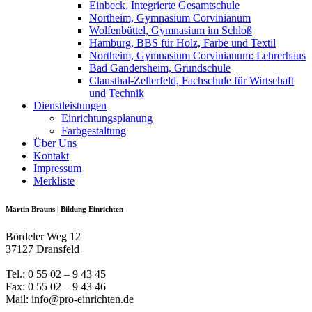
Einbeck, Integrierte Gesamtschule
Northeim, Gymnasium Corvinianum
Wolfenbüttel, Gymnasium im Schloß
Hamburg, BBS für Holz, Farbe und Textil
Northeim, Gymnasium Corvinianum: Lehrerhaus
Bad Gandersheim, Grundschule
Clausthal-Zellerfeld, Fachschule für Wirtschaft
und Technik
Dienstleistungen
Einrichtungsplanung
Farbgestaltung
Über Uns
Kontakt
Impressum
Merkliste
Martin Brauns | Bildung Einrichten
Bördeler Weg 12
37127 Dransfeld
Tel.: 0 55 02 – 9 43 45
Fax: 0 55 02 – 9 43 46
Mail: info@pro-einrichten.de