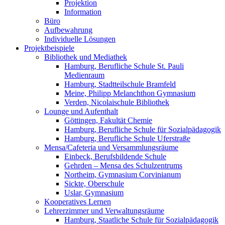
Projektion
Information
Büro
Aufbewahrung
Individuelle Lösungen
Projektbeispiele
Bibliothek und Mediathek
Hamburg, Berufliche Schule St. Pauli
Medienraum
Hamburg, Stadtteilschule Bramfeld
Meine, Philipp Melanchthon Gymnasium
Verden, Nicolaischule Bibliothek
Lounge und Aufenthalt
Göttingen, Fakultät Chemie
Hamburg, Berufliche Schule für Sozialpädagogik
Hamburg, Berufliche Schule Uferstraße
Mensa/Cafeteria und Versammlungsräume
Einbeck, Berufsbildende Schule
Gehrden – Mensa des Schulzentrums
Northeim, Gymnasium Corvinianum
Sickte, Oberschule
Uslar, Gymnasium
Kooperatives Lernen
Lehrerzimmer und Verwaltungsräume
Hamburg, Staatliche Schule für Sozialpädagogik