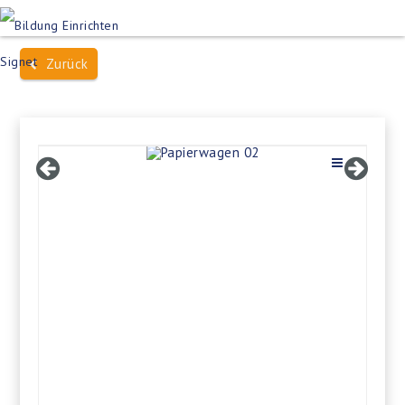
Produktsuche
Schulen
Häuser des Wissens
Zurück
Bildung im Freien
Projektbeispiele
Dienstleistungen
Über Uns
Kontakt
Merkliste
Impressum +
Datenschutz