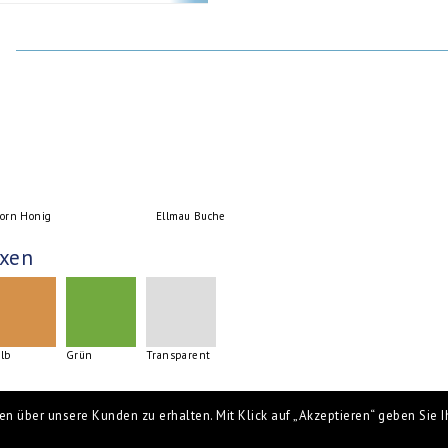
orn Honig
Ellmau Buche
xen
lb
Grün
Transparent
n über unsere Kunden zu erhalten. Mit Klick auf „Akzeptieren“ geben Sie Ih