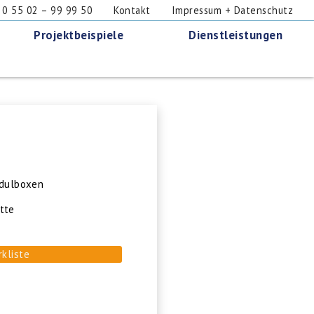
 55 02 – 99 99 50
Kontakt
Impressum + Datenschutz
Projektbeispiele
Dienstleistungen
odulboxen
tte
rkliste