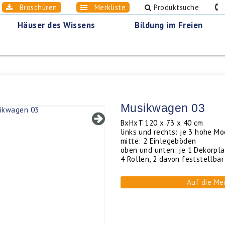
Broschüren
Merkliste
Produktsuche
0
Häuser des Wissens
Bildung im Freien
Musikwagen 03
BxHxT 120 x 73 x 40 cm
links und rechts: je 3 hohe M
mitte: 2 Einlegeböden
oben und unten: je 1 Dekorpla
4 Rollen, 2 davon feststellbar
Auf die Me