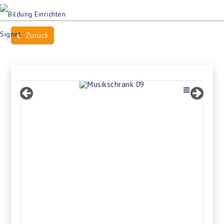
Produktsuche
Schulen
Häuser des Wissens
Zurück
Bildung im Freien
Projektbeispiele
Dienstleistungen
Über Uns
Kontakt
Merkliste
Impressum +
Datenschutz