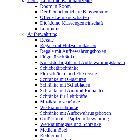
Lehr-, Lern- und Raumkonzepte
Room in Room
Der flexibel nutzbare Klassenraum
Offene Lernlandschaften
Die kleine Klassengemeinschaft
Lernbüros
Aufbewahrung
Regale
Regale mit Holzschubkästen
Regale mit Aufbewahrungsboxen
Flügeltürschränke
Kunststoffregale mit Aufbewahrungsboxen
Schiebetürschränke
Flexschränke und Flexregale
Schränke mit Glastüren
Schränke mit Schubladen
Schränke mit An- und Einbauten
Schränke für Lehrkräfte
Musikraumschränke
Werkraumschränke
Schränke mit Aufbewahrungsboxen
Großformat – Papieraufbewahrung
Werkraumregale und Schränke
Medienmöbel
Rednerpult