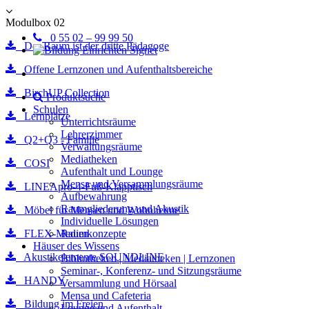
Modulbox 02
0 55 02 – 99 99 50
Der Raum ist der dritte Pädagoge
Offene Lernzonen und Aufenthaltsbereiche
BirchUP Collection
Produktsuche
Schulen
Lernplätze
Unterrichtsräume
Lehrerzimmer
Q2+Q3 - Familie
Verwaltungsräume
Mediatheken
COSI
Aufenthalt und Lounge
Mensa und Versammlungsräume
LINEApro-4-Fuß-Klapptisch
Aufbewahrung
Raumgliederung und Akustik
Möbel für Mensen und Wohnheime
Individuelle Lösungen
FLEX-Medien
Raumkonzepte
Häuser des Wissens
Akustikelemente SOUNDLINE
Bibliotheken | Mediatheken | Lernzonen
Seminar-, Konferenz- und Sitzungsräume
HANDY
Versammlung und Hörsaal
Mensa und Cafeteria
Bildung im Freien
Lounge und Aufenthalt