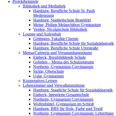
Projektbeispiele
Bibliothek und Mediathek
Hamburg, Berufliche Schule St. Pauli
Medienraum
Hamburg, Stadtteilschule Bramfeld
Meine, Philipp Melanchthon Gymnasium
Verden, Nicolaischule Bibliothek
Lounge und Aufenthalt
Göttingen, Fakultät Chemie
Hamburg, Berufliche Schule für Sozialpädagogik
Hamburg, Berufliche Schule Uferstraße
Mensa/Cafeteria und Versammlungsräume
Einbeck, Berufsbildende Schule
Gehrden – Mensa des Schulzentrums
Northeim, Gymnasium Corvinianum
Sickte, Oberschule
Uslar, Gymnasium
Kooperatives Lernen
Lehrerzimmer und Verwaltungsräume
Hamburg, Staatliche Schule für Sozialpädagogik
Einbeck, Integrierte Gesamtschule
Northeim, Gymnasium Corvinianum
Wolfenbüttel, Gymnasium im Schloß
Hamburg, BBS für Holz, Farbe und Textil
Northeim, Gymnasium Corvinianum: Lehrerhaus