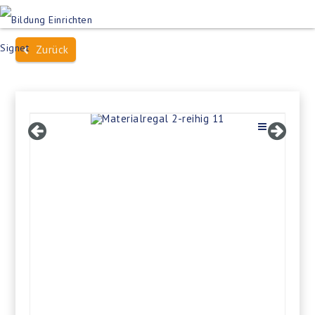
Produktsuche
Schulen
Häuser des Wissens
Zurück
Bildung im Freien
Projektbeispiele
Dienstleistungen
Über Uns
Kontakt
Merkliste
Impressum +
Datenschutz