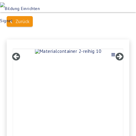
Produktsuche
Schulen
Häuser des Wissens
Zurück
Bildung im Freien
Projektbeispiele
Dienstleistungen
Über Uns
Kontakt
Merkliste
Impressum +
Datenschutz