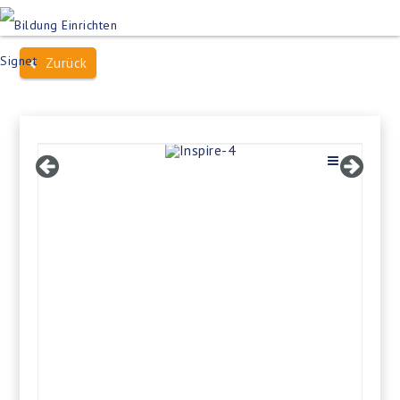
Produktsuche
Schulen
Häuser des Wissens
Zurück
Bildung im Freien
Projektbeispiele
Dienstleistungen
Über Uns
Kontakt
Merkliste
Impressum +
Datenschutz