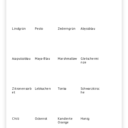
Lindgrün
Pesto
Zederngrün
Abyssblau
Acapulcoblau
Maya-Blau
Marshmallow
Gletschermi
nze
Zitronensorb
Lebkuchen
Tonka
Schwarzkirsc
et
he
Chili
Ockerrot
Kandierte
Honig
Orange