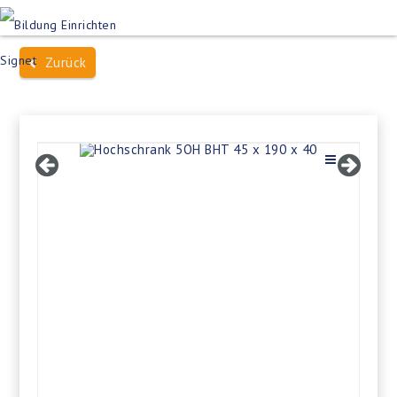
Produktsuche
Schulen
Häuser des Wissens
Zurück
Bildung im Freien
Projektbeispiele
Dienstleistungen
Über Uns
Kontakt
Merkliste
Impressum +
Datenschutz