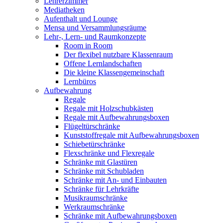
Lehrerzimmer
Mediatheken
Aufenthalt und Lounge
Mensa und Versammlungsräume
Lehr-, Lern- und Raumkonzepte
Room in Room
Der flexibel nutzbare Klassenraum
Offene Lernlandschaften
Die kleine Klassengemeinschaft
Lernbüros
Aufbewahrung
Regale
Regale mit Holzschubkästen
Regale mit Aufbewahrungsboxen
Flügeltürschränke
Kunststoffregale mit Aufbewahrungsboxen
Schiebetürschränke
Flexschränke und Flexregale
Schränke mit Glastüren
Schränke mit Schubladen
Schränke mit An- und Einbauten
Schränke für Lehrkräfte
Musikraumschränke
Werkraumschränke
Schränke mit Aufbewahrungsboxen