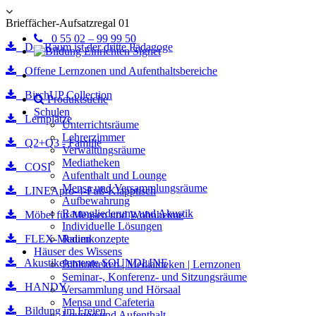
Brieffächer-Aufsatzregal 01
0 55 02 – 99 99 50
Der Raum ist der dritte Pädagoge
Offene Lernzonen und Aufenthaltsbereiche
BirchUP Collection
Produktsuche
Schulen
Lernplätze
Unterrichtsräume
Lehrerzimmer
Q2+Q3 - Familie
Verwaltungsräume
Mediatheken
COSI
Aufenthalt und Lounge
Mensa und Versammlungsräume
LINEApro-4-Fuß-Klapptisch
Aufbewahrung
Raumgliederung und Akustik
Möbel für Mensen und Wohnheime
Individuelle Lösungen
FLEX-Medien
Raumkonzepte
Häuser des Wissens
Akustikelemente SOUNDLINE
Bibliotheken | Mediatheken | Lernzonen
Seminar-, Konferenz- und Sitzungsräume
HANDY
Versammlung und Hörsaal
Mensa und Cafeteria
Bildung im Freien
Lounge und Aufenthalt