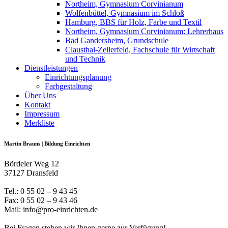
Northeim, Gymnasium Corvinianum
Wolfenbüttel, Gymnasium im Schloß
Hamburg, BBS für Holz, Farbe und Textil
Northeim, Gymnasium Corvinianum: Lehrerhaus
Bad Gandersheim, Grundschule
Clausthal-Zellerfeld, Fachschule für Wirtschaft
und Technik
Dienstleistungen
Einrichtungsplanung
Farbgestaltung
Über Uns
Kontakt
Impressum
Merkliste
Martin Brauns | Bildung Einrichten
Bördeler Weg 12
37127 Dransfeld
Tel.: 0 55 02 – 9 43 45
Fax: 0 55 02 – 9 43 46
Mail: info@pro-einrichten.de
Bei Fragen stehen wir Ihnen gerne zur Verfügung!