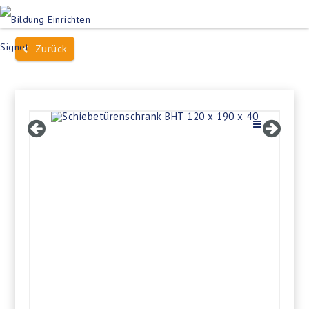
Produktsuche
Schulen
Häuser des Wissens
Zurück
Bildung im Freien
Projektbeispiele
Dienstleistungen
Über Uns
Kontakt
Merkliste
Impressum +
Datenschutz