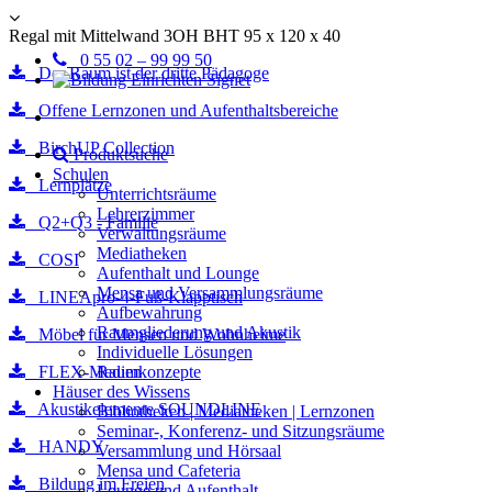
Regal mit Mittelwand 3OH BHT 95 x 120 x 40
0 55 02 – 99 99 50
Der Raum ist der dritte Pädagoge
Offene Lernzonen und Aufenthaltsbereiche
BirchUP Collection
Produktsuche
Schulen
Lernplätze
Unterrichtsräume
Lehrerzimmer
Q2+Q3 - Familie
Verwaltungsräume
Mediatheken
COSI
Aufenthalt und Lounge
Mensa und Versammlungsräume
LINEApro-4-Fuß-Klapptisch
Aufbewahrung
Raumgliederung und Akustik
Möbel für Mensen und Wohnheime
Individuelle Lösungen
FLEX-Medien
Raumkonzepte
Häuser des Wissens
Akustikelemente SOUNDLINE
Bibliotheken | Mediatheken | Lernzonen
Seminar-, Konferenz- und Sitzungsräume
HANDY
Versammlung und Hörsaal
Mensa und Cafeteria
Bildung im Freien
Lounge und Aufenthalt