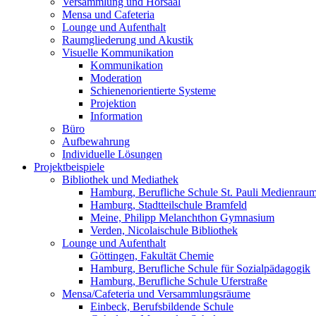
Versammlung und Hörsaal
Mensa und Cafeteria
Lounge und Aufenthalt
Raumgliederung und Akustik
Visuelle Kommunikation
Kommunikation
Moderation
Schienenorientierte Systeme
Projektion
Information
Büro
Aufbewahrung
Individuelle Lösungen
Projektbeispiele
Bibliothek und Mediathek
Hamburg, Berufliche Schule St. Pauli Medienrau
Hamburg, Stadtteilschule Bramfeld
Meine, Philipp Melanchthon Gymnasium
Verden, Nicolaischule Bibliothek
Lounge und Aufenthalt
Göttingen, Fakultät Chemie
Hamburg, Berufliche Schule für Sozialpädagogik
Hamburg, Berufliche Schule Uferstraße
Mensa/Cafeteria und Versammlungsräume
Einbeck, Berufsbildende Schule