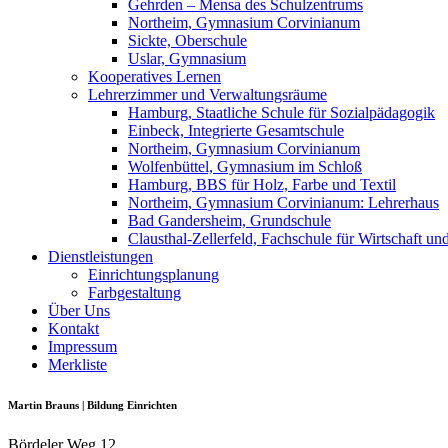
Gehrden – Mensa des Schulzentrums
Northeim, Gymnasium Corvinianum
Sickte, Oberschule
Uslar, Gymnasium
Kooperatives Lernen
Lehrerzimmer und Verwaltungsräume
Hamburg, Staatliche Schule für Sozialpädagogik
Einbeck, Integrierte Gesamtschule
Northeim, Gymnasium Corvinianum
Wolfenbüttel, Gymnasium im Schloß
Hamburg, BBS für Holz, Farbe und Textil
Northeim, Gymnasium Corvinianum: Lehrerhaus
Bad Gandersheim, Grundschule
Clausthal-Zellerfeld, Fachschule für Wirtschaft un
Dienstleistungen
Einrichtungsplanung
Farbgestaltung
Über Uns
Kontakt
Impressum
Merkliste
Martin Brauns | Bildung Einrichten
Bördeler Weg 12