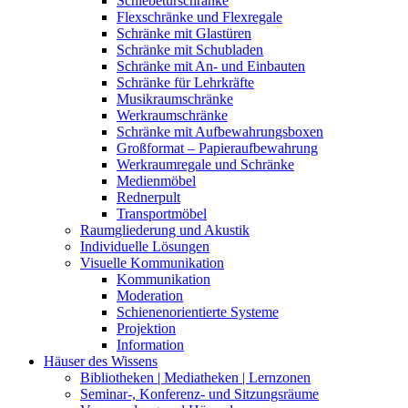
Schiebetürschränke
Flexschränke und Flexregale
Schränke mit Glastüren
Schränke mit Schubladen
Schränke mit An- und Einbauten
Schränke für Lehrkräfte
Musikraumschränke
Werkraumschränke
Schränke mit Aufbewahrungsboxen
Großformat – Papieraufbewahrung
Werkraumregale und Schränke
Medienmöbel
Rednerpult
Transportmöbel
Raumgliederung und Akustik
Individuelle Lösungen
Visuelle Kommunikation
Kommunikation
Moderation
Schienenorientierte Systeme
Projektion
Information
Häuser des Wissens
Bibliotheken | Mediatheken | Lernzonen
Seminar-, Konferenz- und Sitzungsräume