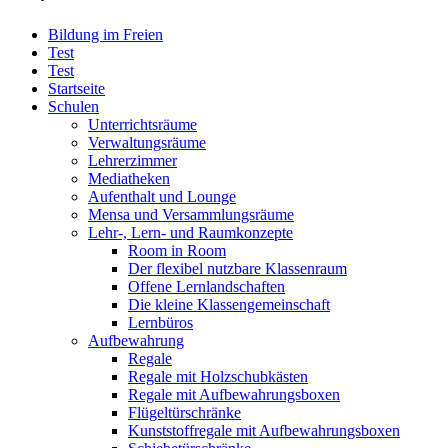
Bildung im Freien
Test
Test
Startseite
Schulen
Unterrichtsräume
Verwaltungsräume
Lehrerzimmer
Mediatheken
Aufenthalt und Lounge
Mensa und Versammlungsräume
Lehr-, Lern- und Raumkonzepte
Room in Room
Der flexibel nutzbare Klassenraum
Offene Lernlandschaften
Die kleine Klassengemeinschaft
Lernbüros
Aufbewahrung
Regale
Regale mit Holzschubkästen
Regale mit Aufbewahrungsboxen
Flügeltürschränke
Kunststoffregale mit Aufbewahrungsboxen