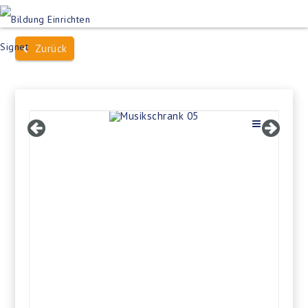
Produktsuche
Schulen
Häuser des Wissens
Zurück
Bildung im Freien
Projektbeispiele
Dienstleistungen
Über Uns
Kontakt
Merkliste
Impressum +
Datenschutz