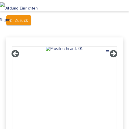
Produktsuche
Schulen
Häuser des Wissens
Zurück
Bildung im Freien
Projektbeispiele
Dienstleistungen
Über Uns
Kontakt
Merkliste
Impressum +
Datenschutz