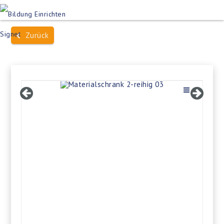
Produktsuche
Schulen
Häuser des Wissens
Zurück
Bildung im Freien
Projektbeispiele
Dienstleistungen
Über Uns
Kontakt
Merkliste
Impressum +
Datenschutz