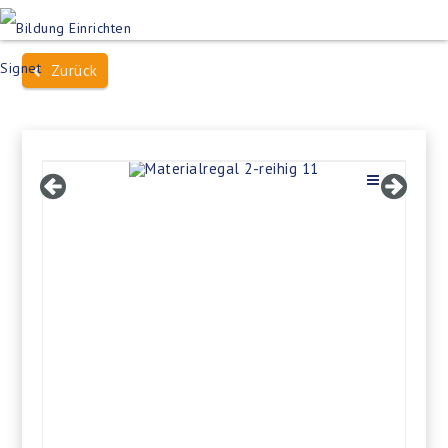
Produktsuche
Schulen
Häuser des Wissens
Zurück
Bildung im Freien
Projektbeispiele
Dienstleistungen
Über Uns
Kontakt
Merkliste
Impressum +
Datenschutz