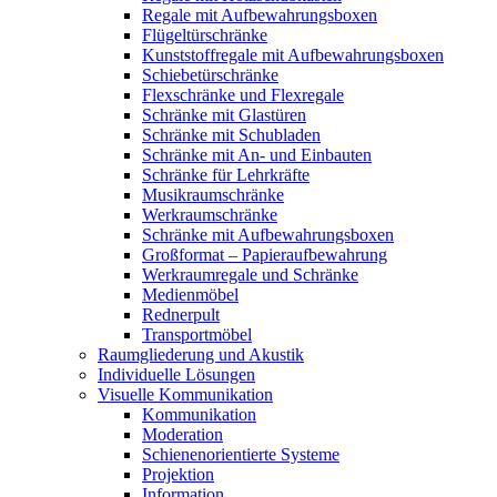
Regale mit Aufbewahrungsboxen
Flügeltürschränke
Kunststoffregale mit Aufbewahrungsboxen
Schiebetürschränke
Flexschränke und Flexregale
Schränke mit Glastüren
Schränke mit Schubladen
Schränke mit An- und Einbauten
Schränke für Lehrkräfte
Musikraumschränke
Werkraumschränke
Schränke mit Aufbewahrungsboxen
Großformat – Papieraufbewahrung
Werkraumregale und Schränke
Medienmöbel
Rednerpult
Transportmöbel
Raumgliederung und Akustik
Individuelle Lösungen
Visuelle Kommunikation
Kommunikation
Moderation
Schienenorientierte Systeme
Projektion
Information