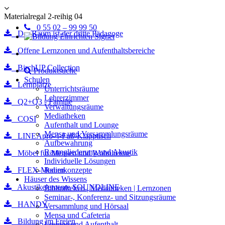
Materialregal 2-reihig 04
0 55 02 – 99 99 50
Der Raum ist der dritte Pädagoge
Offene Lernzonen und Aufenthaltsbereiche
BirchUP Collection
Produktsuche
Schulen
Lernplätze
Unterrichtsräume
Lehrerzimmer
Q2+Q3 - Familie
Verwaltungsräume
Mediatheken
COSI
Aufenthalt und Lounge
Mensa und Versammlungsräume
LINEApro-4-Fuß-Klapptisch
Aufbewahrung
Raumgliederung und Akustik
Möbel für Mensen und Wohnheime
Individuelle Lösungen
FLEX-Medien
Raumkonzepte
Häuser des Wissens
Akustikelemente SOUNDLINE
Bibliotheken | Mediatheken | Lernzonen
Seminar-, Konferenz- und Sitzungsräume
HANDY
Versammlung und Hörsaal
Mensa und Cafeteria
Bildung im Freien
Lounge und Aufenthalt