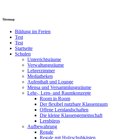
Sitemap
Bildung im Freien
Test
Test
Startseite
Schulen
Unterrichtsräume
Verwaltungsräume
Lehrerzimmer
Mediatheken
Aufenthalt und Lounge
Mensa und Versammlungsräume
Lehr-, Lern- und Raumkonzepte
Room in Room
Der flexibel nutzbare Klassenraum
Offene Lernlandschaften
Die kleine Klassengemeinschaft
Lernbüros
Aufbewahrung
Regale
Regale mit Holzschubkästen