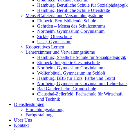
Hamburg, Berufliche Schule für Sozialpädagogik
Hamburg, Berufliche Schule Uferstraße
Mensa/Cafeteria und Versammlungsräume
Einbeck, Berufsbildende Schule
Gehrden – Mensa des Schulzentrums
Northeim, Gymnasium Corvinianum
Sickte, Oberschule
Uslar, Gymnasium
Kooperatives Lernen
Lehrerzimmer und Verwaltungsräume
Hamburg, Staatliche Schule für Sozialpädagogik
Einbeck, Integrierte Gesamtschule
Northeim, Gymnasium Corvinianum
Wolfenbüttel, Gymnasium im Schloß
Hamburg, BBS für Holz, Farbe und Textil
Northeim, Gymnasium Corvinianum: Lehrerhaus
Bad Gandersheim, Grundschule
Clausthal-Zellerfeld, Fachschule für Wirtschaft
und Technik
Dienstleistungen
Einrichtungsplanung
Farbgestaltung
Über Uns
Kontakt