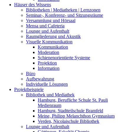
Häuser des Wissens
Bibliotheken | Mediatheken | Lernzonen
Seminar-, Konferenz- und Sitzungsräume
Versammlung und Hörsaal
Mensa und Cafeteria
Lounge und Aufenthalt
Raumgliederung und Akustik
Visuelle Kommunikation
Kommunikation
Moderation
Schienenorientierte Systeme
Projektion
Information
Büro
Aufbewahrung
Individuelle Lösungen
Projektbeispiele
Bibliothek und Mediathek
Hamburg, Berufliche Schule St. Pauli
Medienraum
Hamburg, Stadtteilschule Bramfeld
Meine, Philipp Melanchthon Gymnasium
Verden, Nicolaischule Bibliothek
Lounge und Aufenthalt
Göttingen, Fakultät Chemie