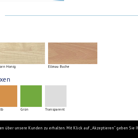
orn Honig
Ellmau Buche
xen
lb
Grün
Transparent
n über unsere Kunden zu erhalten. Mit Klick auf „Akzeptieren“ geben Sie Ih