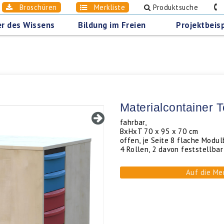
Broschüren
Merkliste
Produktsuche
0
r des Wissens
Bildung im Freien
Projektbeisp
Materialcontainer 
fahrbar,
BxHxT 70 x 95 x 70 cm
offen, je Seite 8 flache Modu
4 Rollen, 2 davon feststellba
Auf die Me