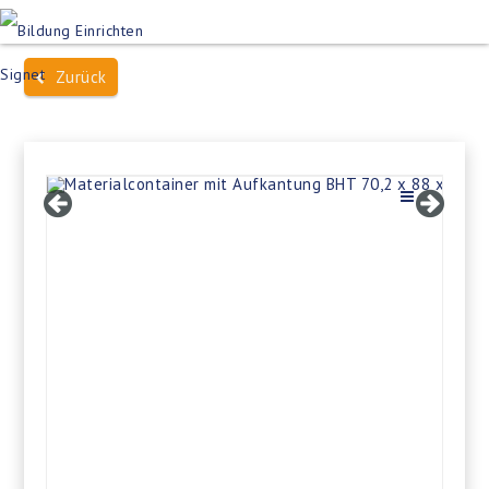
Produktsuche
Schulen
Häuser des Wissens
Zurück
Bildung im Freien
Projektbeispiele
Dienstleistungen
Über Uns
Kontakt
Merkliste
Impressum +
Datenschutz