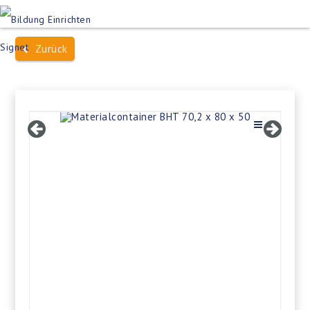
Produktsuche
Schulen
Häuser des Wissens
Zurück
Bildung im Freien
Projektbeispiele
Dienstleistungen
Über Uns
Kontakt
Merkliste
Impressum +
Datenschutz