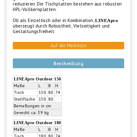
reduzieren. Die Tischplatten bestehen aus robusten
HPL-Vollkernplatten.
Ob als Einzeltisch oder in Kombination,
LINEApro
überzeugt durch Robustheit, Vielseitigkeit und
Gestaltungsfreiheit.
Auf die Merkliste
Beschreibung
LINEApro Outdoor 150
Maße
L
B
H
Tisch
150
80
74
Stellfläche
150
80
Bemaßungen in cm
Gewicht: ca. 39 kg
LINEApro Outdoor 180
Maße
L
B
H
Tisch
180
80
74