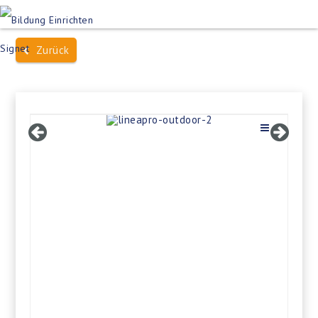
Produktsuche
Schulen
Häuser des Wissens
Zurück
Bildung im Freien
Projektbeispiele
Dienstleistungen
Über Uns
Kontakt
Merkliste
Impressum +
Datenschutz