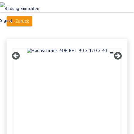
Produktsuche
Schulen
Häuser des Wissens
Zurück
Bildung im Freien
Projektbeispiele
Dienstleistungen
Über Uns
Kontakt
Merkliste
Impressum +
Datenschutz