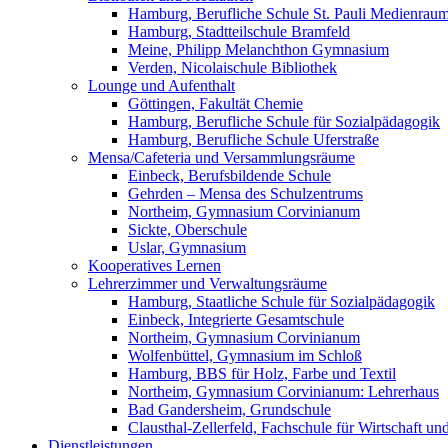
Hamburg, Berufliche Schule St. Pauli Medienrau
Hamburg, Stadtteilschule Bramfeld
Meine, Philipp Melanchthon Gymnasium
Verden, Nicolaischule Bibliothek
Lounge und Aufenthalt
Göttingen, Fakultät Chemie
Hamburg, Berufliche Schule für Sozialpädagogik
Hamburg, Berufliche Schule Uferstraße
Mensa/Cafeteria und Versammlungsräume
Einbeck, Berufsbildende Schule
Gehrden – Mensa des Schulzentrums
Northeim, Gymnasium Corvinianum
Sickte, Oberschule
Uslar, Gymnasium
Kooperatives Lernen
Lehrerzimmer und Verwaltungsräume
Hamburg, Staatliche Schule für Sozialpädagogik
Einbeck, Integrierte Gesamtschule
Northeim, Gymnasium Corvinianum
Wolfenbüttel, Gymnasium im Schloß
Hamburg, BBS für Holz, Farbe und Textil
Northeim, Gymnasium Corvinianum: Lehrerhaus
Bad Gandersheim, Grundschule
Clausthal-Zellerfeld, Fachschule für Wirtschaft un
Dienstleistungen