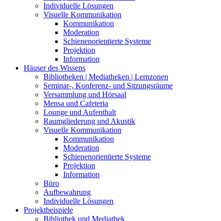
Individuelle Lösungen
Visuelle Kommunikation
Kommunikation
Moderation
Schienenorientierte Systeme
Projektion
Information
Häuser des Wissens
Bibliotheken | Mediatheken | Lernzonen
Seminar-, Konferenz- und Sitzungsräume
Versammlung und Hörsaal
Mensa und Cafeteria
Lounge und Aufenthalt
Raumgliederung und Akustik
Visuelle Kommunikation
Kommunikation
Moderation
Schienenorientierte Systeme
Projektion
Information
Büro
Aufbewahrung
Individuelle Lösungen
Projektbeispiele
Bibliothek und Mediathek