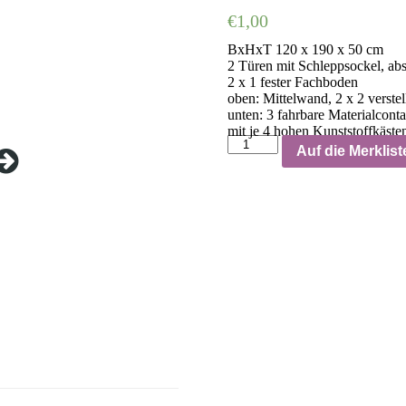
€
1,00
BxHxT 120 x 190 x 50 cm
2 Türen mit Schleppsockel, abs
2 x 1 fester Fachboden
oben: Mittelwand, 2 x 2 verste
unten: 3 fahrbare Materialconta
mit je 4 hohen Kunststoffkäste
Auf die Merklist