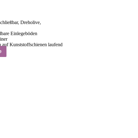
chließbar, Dreholive,
llbare Einlegeböden
iner
n auf Kunststoffschienen laufend
e