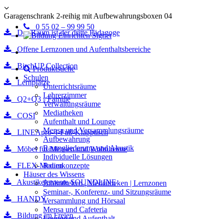
Garagenschrank 2-reihig mit Aufbewahrungsboxen 04
0 55 02 – 99 99 50
Der Raum ist der dritte Pädagoge
Offene Lernzonen und Aufenthaltsbereiche
BirchUP Collection
Produktsuche
Schulen
Lernplätze
Unterrichtsräume
Lehrerzimmer
Q2+Q3 - Familie
Verwaltungsräume
Mediatheken
COSI
Aufenthalt und Lounge
Mensa und Versammlungsräume
LINEApro-4-Fuß-Klapptisch
Aufbewahrung
Raumgliederung und Akustik
Möbel für Mensen und Wohnheime
Individuelle Lösungen
FLEX-Medien
Raumkonzepte
Häuser des Wissens
Akustikelemente SOUNDLINE
Bibliotheken | Mediatheken | Lernzonen
Seminar-, Konferenz- und Sitzungsräume
HANDY
Versammlung und Hörsaal
Mensa und Cafeteria
Bildung im Freien
Lounge und Aufenthalt