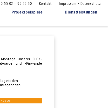
 55 02 – 99 99 50
Kontakt
Impressum + Datenschutz
Projektbeispiele
Dienstleistungen
e Montage unserer FLEX-
teboarde und -Pinwände
inlegeböden
 Einlegeboden
rkliste