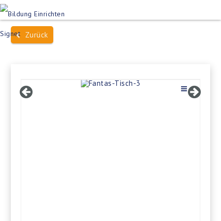
Produktsuche
Schulen
Häuser des Wissens
Zurück
Bildung im Freien
Projektbeispiele
Dienstleistungen
Über Uns
Kontakt
Merkliste
Impressum +
Datenschutz