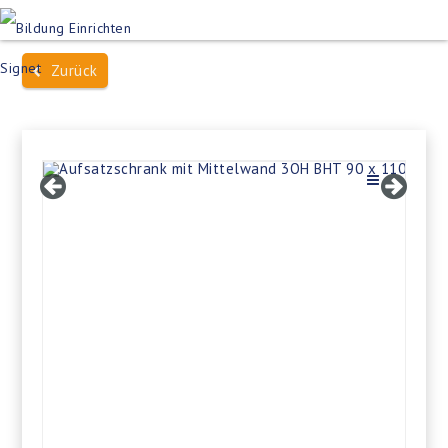
Produktsuche
Schulen
Häuser des Wissens
Zurück
Bildung im Freien
Projektbeispiele
Dienstleistungen
Über Uns
Kontakt
Merkliste
Impressum +
Datenschutz