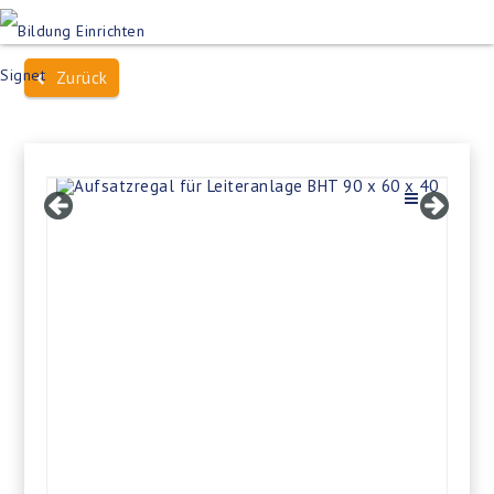
Produktsuche
Schulen
Häuser des Wissens
Zurück
Bildung im Freien
Projektbeispiele
Dienstleistungen
Über Uns
Kontakt
Merkliste
Impressum +
Datenschutz