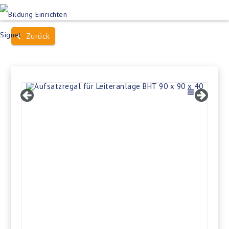
Produktsuche
Schulen
Häuser des Wissens
Zurück
Bildung im Freien
Projektbeispiele
Dienstleistungen
Über Uns
Kontakt
Merkliste
Impressum +
Datenschutz