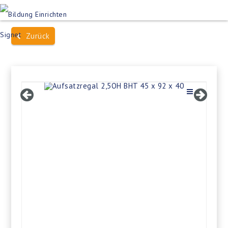
Produktsuche
Schulen
Häuser des Wissens
Zurück
Bildung im Freien
Projektbeispiele
Dienstleistungen
Über Uns
Kontakt
Merkliste
Impressum +
Datenschutz