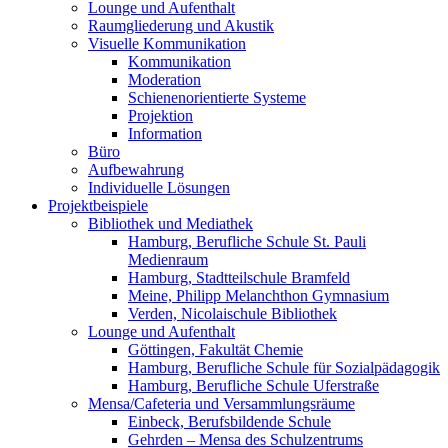
Lounge und Aufenthalt
Raumgliederung und Akustik
Visuelle Kommunikation
Kommunikation
Moderation
Schienenorientierte Systeme
Projektion
Information
Büro
Aufbewahrung
Individuelle Lösungen
Projektbeispiele
Bibliothek und Mediathek
Hamburg, Berufliche Schule St. Pauli
Medienraum
Hamburg, Stadtteilschule Bramfeld
Meine, Philipp Melanchthon Gymnasium
Verden, Nicolaischule Bibliothek
Lounge und Aufenthalt
Göttingen, Fakultät Chemie
Hamburg, Berufliche Schule für Sozialpädagogik
Hamburg, Berufliche Schule Uferstraße
Mensa/Cafeteria und Versammlungsräume
Einbeck, Berufsbildende Schule
Gehrden – Mensa des Schulzentrums