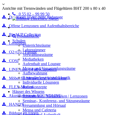
Anrichte mit Trennwänden und Flügeltüren BHT 200 x 80 x 40
0 55 02 – 99 99 50
Der Raum ist der dritte Pädagoge
Offene Lernzonen und Aufenthaltsbereiche
BirchUP Collection
Produktsuche
Schulen
Lernplätze
Unterrichtsräume
Lehrerzimmer
Q2+Q3 - Familie
Verwaltungsräume
Mediatheken
COSI
Aufenthalt und Lounge
Mensa und Versammlungsräume
LINEApro-4-Fuß-Klapptisch
Aufbewahrung
Raumgliederung und Akustik
Möbel für Mensen und Wohnheime
Individuelle Lösungen
FLEX-Medien
Raumkonzepte
Häuser des Wissens
Akustikelemente SOUNDLINE
Bibliotheken | Mediatheken | Lernzonen
Seminar-, Konferenz- und Sitzungsräume
HANDY
Versammlung und Hörsaal
Mensa und Cafeteria
Bildung im Freien
Lounge und Aufenthalt