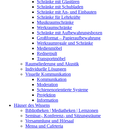
Schränke mit Glastüren
Schränke mit Schubladen
Schränke mit An- und Einbauten
Schränke für Lehrkräfte
Musikraumschränke
Werkraumschränke
Schränke mit Aufbewahrungsboxen
Großformat – Papieraufbewahrung
Werkraumregale und Schränke
Medienmöbel
Rednerpult
Transportmöbel
Raumgliederung und Akustik
Individuelle Lösungen
Visuelle Kommunikation
Kommunikation
Moderation
Schienenorientierte Systeme
Projektion
Information
Häuser des Wissens
Bibliotheken | Mediatheken | Lernzonen
Seminar-, Konferenz- und Sitzungsräume
Versammlung und Hörsaal
Mensa und Cafeteria