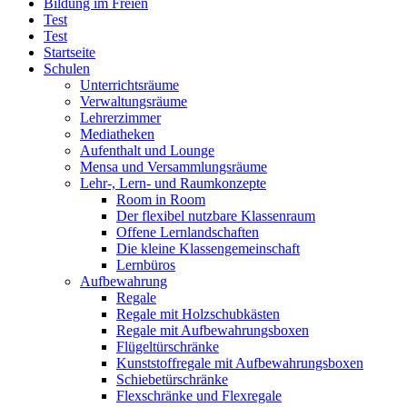
Bildung im Freien
Test
Test
Startseite
Schulen
Unterrichtsräume
Verwaltungsräume
Lehrerzimmer
Mediatheken
Aufenthalt und Lounge
Mensa und Versammlungsräume
Lehr-, Lern- und Raumkonzepte
Room in Room
Der flexibel nutzbare Klassenraum
Offene Lernlandschaften
Die kleine Klassengemeinschaft
Lernbüros
Aufbewahrung
Regale
Regale mit Holzschubkästen
Regale mit Aufbewahrungsboxen
Flügeltürschränke
Kunststoffregale mit Aufbewahrungsboxen
Schiebetürschränke
Flexschränke und Flexregale