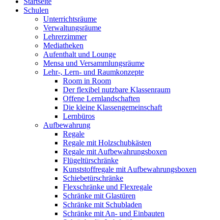
Startseite
Schulen
Unterrichtsräume
Verwaltungsräume
Lehrerzimmer
Mediatheken
Aufenthalt und Lounge
Mensa und Versammlungsräume
Lehr-, Lern- und Raumkonzepte
Room in Room
Der flexibel nutzbare Klassenraum
Offene Lernlandschaften
Die kleine Klassengemeinschaft
Lernbüros
Aufbewahrung
Regale
Regale mit Holzschubkästen
Regale mit Aufbewahrungsboxen
Flügeltürschränke
Kunststoffregale mit Aufbewahrungsboxen
Schiebetürschränke
Flexschränke und Flexregale
Schränke mit Glastüren
Schränke mit Schubladen
Schränke mit An- und Einbauten