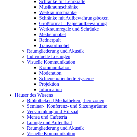
Schränke für Lehrkräfte
Musikraumschränke
Werkraumschränke
Schränke mit Aufbewahrungsboxen
Großformat – Papieraufbewahrung
Werkraumregale und Schränke
Medienmöbel
Rednerpult
Transportmöbel
Raumgliederung und Akustik
Individuelle Lösungen
Visuelle Kommunikation
Kommunikation
Moderation
Schienenorientierte Systeme
Projektion
Information
Häuser des Wissens
Bibliotheken | Mediatheken | Lernzonen
Seminar-, Konferenz- und Sitzungsräume
Versammlung und Hörsaal
Mensa und Cafeteria
Lounge und Aufenthalt
Raumgliederung und Akustik
Visuelle Kommunikation