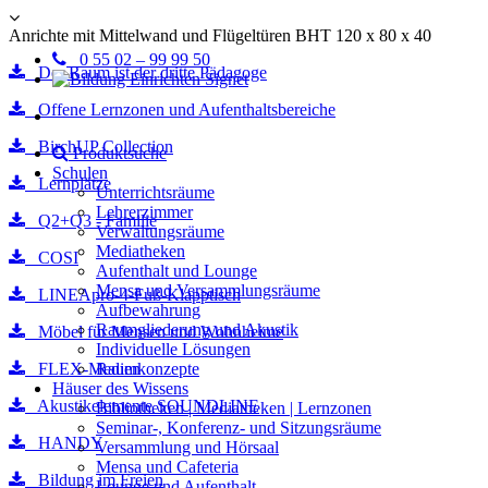
Anrichte mit Mittelwand und Flügeltüren BHT 120 x 80 x 40
0 55 02 – 99 99 50
Der Raum ist der dritte Pädagoge
Offene Lernzonen und Aufenthaltsbereiche
BirchUP Collection
Produktsuche
Schulen
Lernplätze
Unterrichtsräume
Lehrerzimmer
Q2+Q3 - Familie
Verwaltungsräume
Mediatheken
COSI
Aufenthalt und Lounge
Mensa und Versammlungsräume
LINEApro-4-Fuß-Klapptisch
Aufbewahrung
Raumgliederung und Akustik
Möbel für Mensen und Wohnheime
Individuelle Lösungen
FLEX-Medien
Raumkonzepte
Häuser des Wissens
Akustikelemente SOUNDLINE
Bibliotheken | Mediatheken | Lernzonen
Seminar-, Konferenz- und Sitzungsräume
HANDY
Versammlung und Hörsaal
Mensa und Cafeteria
Bildung im Freien
Lounge und Aufenthalt