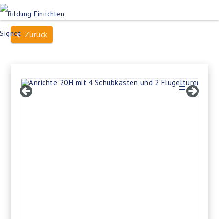
Produktsuche
Schulen
Häuser des Wissens
Zurück
Bildung im Freien
Projektbeispiele
Dienstleistungen
Über Uns
Kontakt
Merkliste
Impressum +
Datenschutz