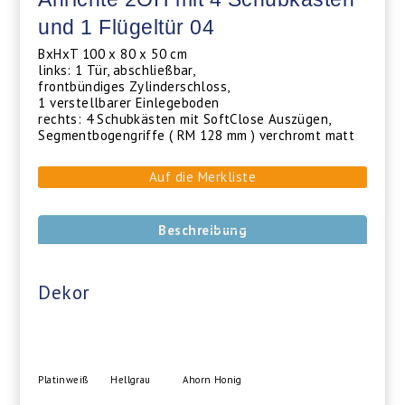
und 1 Flügeltür 04
BxHxT 100 x 80 x 50 cm
links: 1 Tür, abschließbar,
frontbündiges Zylinderschloss,
1 verstellbarer Einlegeboden
rechts: 4 Schubkästen mit SoftClose Auszügen,
Segmentbogengriffe ( RM 128 mm ) verchromt matt
Auf die Merkliste
Beschreibung
Dekor
Platinweiß
Hellgrau
Ahorn Honig