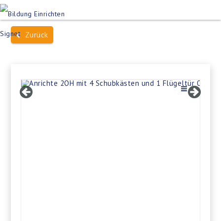
Produktsuche
Schulen
Häuser des Wissens
Zurück
Bildung im Freien
Projektbeispiele
Dienstleistungen
Über Uns
Kontakt
Merkliste
Impressum +
Datenschutz