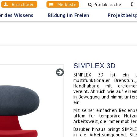
Broschüren
Merkliste
Produktsuche
0
r des Wissens
Bildung im Freien
Projektbeisp
SIMPLEX 3D
SIMPLEX 3D ist ein univ
multifunktionaler Drehstuhl
Handhabung mit dreidimens
vereint. Ähnlich wie auf eine
in Bewegung und nimmt unters
ein.
Mit seiner einfachen Bedienb
allem für temporäre Nutzu
Arbeitswelt, die immer mobile
Darüber hinaus bringt SIMPL
in die Arbeitsumgebung. Si