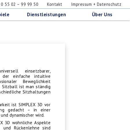
 55 02 – 99 99 50
Kontakt
Impressum + Datenschutz
iele
Dienstleistungen
Über Uns
ersell einsetzbarer,
, der einfache intuitive
ionaler Beweglichkeit
m Sitzball ist man ständig
chiedliche Sitzhaltungen
arkeit ist SIMPLEX 3D vor
ng gedacht – in einer
r und dynamischer wird.
EX 3D wohnliche Aspekte
tz und Rückenlehne sind