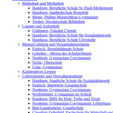
Bibliothek und Mediathek
Hamburg, Berufliche Schule St. Pauli Medienrau
Hamburg, Stadtteilschule Bramfeld
Meine, Philipp Melanchthon Gymnasium
Verden, Nicolaischule Bibliothek
Lounge und Aufenthalt
Göttingen, Fakultät Chemie
Hamburg, Berufliche Schule für Sozialpädagogik
Hamburg, Berufliche Schule Uferstraße
Mensa/Cafeteria und Versammlungsräume
Einbeck, Berufsbildende Schule
Gehrden – Mensa des Schulzentrums
Northeim, Gymnasium Corvinianum
Sickte, Oberschule
Uslar, Gymnasium
Kooperatives Lernen
Lehrerzimmer und Verwaltungsräume
Hamburg, Staatliche Schule für Sozialpädagogik
Einbeck, Integrierte Gesamtschule
Northeim, Gymnasium Corvinianum
Wolfenbüttel, Gymnasium im Schloß
Hamburg, BBS für Holz, Farbe und Textil
Northeim, Gymnasium Corvinianum: Lehrerhaus
Bad Gandersheim, Grundschule
Clausthal-Zellerfeld, Fachschule für Wirtschaft un