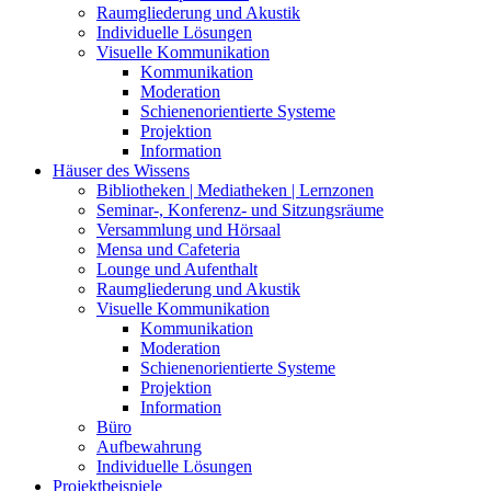
Raumgliederung und Akustik
Individuelle Lösungen
Visuelle Kommunikation
Kommunikation
Moderation
Schienenorientierte Systeme
Projektion
Information
Häuser des Wissens
Bibliotheken | Mediatheken | Lernzonen
Seminar-, Konferenz- und Sitzungsräume
Versammlung und Hörsaal
Mensa und Cafeteria
Lounge und Aufenthalt
Raumgliederung und Akustik
Visuelle Kommunikation
Kommunikation
Moderation
Schienenorientierte Systeme
Projektion
Information
Büro
Aufbewahrung
Individuelle Lösungen
Projektbeispiele