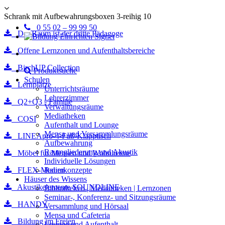
Schrank mit Aufbewahrungsboxen 3-reihig 10
0 55 02 – 99 99 50
Der Raum ist der dritte Pädagoge
Offene Lernzonen und Aufenthaltsbereiche
BirchUP Collection
Produktsuche
Schulen
Lernplätze
Unterrichtsräume
Lehrerzimmer
Q2+Q3 - Familie
Verwaltungsräume
Mediatheken
COSI
Aufenthalt und Lounge
Mensa und Versammlungsräume
LINEApro-4-Fuß-Klapptisch
Aufbewahrung
Raumgliederung und Akustik
Möbel für Mensen und Wohnheime
Individuelle Lösungen
FLEX-Medien
Raumkonzepte
Häuser des Wissens
Akustikelemente SOUNDLINE
Bibliotheken | Mediatheken | Lernzonen
Seminar-, Konferenz- und Sitzungsräume
HANDY
Versammlung und Hörsaal
Mensa und Cafeteria
Bildung im Freien
Lounge und Aufenthalt