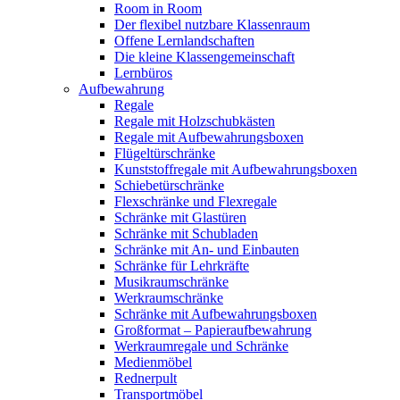
Room in Room
Der flexibel nutzbare Klassenraum
Offene Lernlandschaften
Die kleine Klassengemeinschaft
Lernbüros
Aufbewahrung
Regale
Regale mit Holzschubkästen
Regale mit Aufbewahrungsboxen
Flügeltürschränke
Kunststoffregale mit Aufbewahrungsboxen
Schiebetürschränke
Flexschränke und Flexregale
Schränke mit Glastüren
Schränke mit Schubladen
Schränke mit An- und Einbauten
Schränke für Lehrkräfte
Musikraumschränke
Werkraumschränke
Schränke mit Aufbewahrungsboxen
Großformat – Papieraufbewahrung
Werkraumregale und Schränke
Medienmöbel
Rednerpult
Transportmöbel