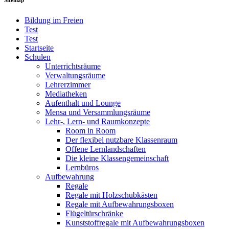
Bildung im Freien
Test
Test
Startseite
Schulen
Unterrichtsräume
Verwaltungsräume
Lehrerzimmer
Mediatheken
Aufenthalt und Lounge
Mensa und Versammlungsräume
Lehr-, Lern- und Raumkonzepte
Room in Room
Der flexibel nutzbare Klassenraum
Offene Lernlandschaften
Die kleine Klassengemeinschaft
Lernbüros
Aufbewahrung
Regale
Regale mit Holzschubkästen
Regale mit Aufbewahrungsboxen
Flügeltürschränke
Kunststoffregale mit Aufbewahrungsboxen