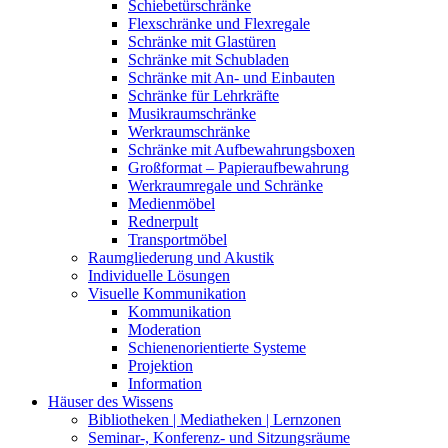
Schiebetürschränke
Flexschränke und Flexregale
Schränke mit Glastüren
Schränke mit Schubladen
Schränke mit An- und Einbauten
Schränke für Lehrkräfte
Musikraumschränke
Werkraumschränke
Schränke mit Aufbewahrungsboxen
Großformat – Papieraufbewahrung
Werkraumregale und Schränke
Medienmöbel
Rednerpult
Transportmöbel
Raumgliederung und Akustik
Individuelle Lösungen
Visuelle Kommunikation
Kommunikation
Moderation
Schienenorientierte Systeme
Projektion
Information
Häuser des Wissens
Bibliotheken | Mediatheken | Lernzonen
Seminar-, Konferenz- und Sitzungsräume