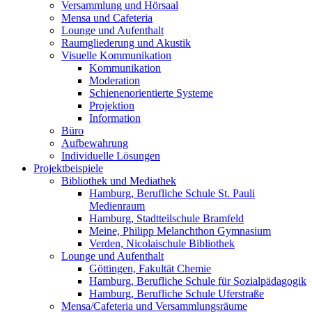
Versammlung und Hörsaal
Mensa und Cafeteria
Lounge und Aufenthalt
Raumgliederung und Akustik
Visuelle Kommunikation
Kommunikation
Moderation
Schienenorientierte Systeme
Projektion
Information
Büro
Aufbewahrung
Individuelle Lösungen
Projektbeispiele
Bibliothek und Mediathek
Hamburg, Berufliche Schule St. Pauli
Medienraum
Hamburg, Stadtteilschule Bramfeld
Meine, Philipp Melanchthon Gymnasium
Verden, Nicolaischule Bibliothek
Lounge und Aufenthalt
Göttingen, Fakultät Chemie
Hamburg, Berufliche Schule für Sozialpädagogik
Hamburg, Berufliche Schule Uferstraße
Mensa/Cafeteria und Versammlungsräume