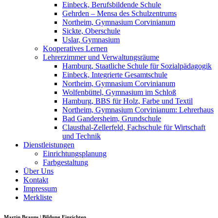
Einbeck, Berufsbildende Schule
Gehrden – Mensa des Schulzentrums
Northeim, Gymnasium Corvinianum
Sickte, Oberschule
Uslar, Gymnasium
Kooperatives Lernen
Lehrerzimmer und Verwaltungsräume
Hamburg, Staatliche Schule für Sozialpädagogik
Einbeck, Integrierte Gesamtschule
Northeim, Gymnasium Corvinianum
Wolfenbüttel, Gymnasium im Schloß
Hamburg, BBS für Holz, Farbe und Textil
Northeim, Gymnasium Corvinianum: Lehrerhaus
Bad Gandersheim, Grundschule
Clausthal-Zellerfeld, Fachschule für Wirtschaft
und Technik
Dienstleistungen
Einrichtungsplanung
Farbgestaltung
Über Uns
Kontakt
Impressum
Merkliste
Martin Brauns | Bildung Einrichten