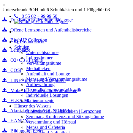
Unterschrank 3OH mit 6 Schubkästen und 1 Flügeltür 08
0 55 02 – 99 99 50
Der Raum ist der dritte Pädagoge
Offene Lernzonen und Aufenthaltsbereiche
BirchUP Collection
Produktsuche
Schulen
Lernplätze
Unterrichtsräume
Lehrerzimmer
Q2+Q3 - Familie
Verwaltungsräume
Mediatheken
COSI
Aufenthalt und Lounge
Mensa und Versammlungsräume
LINEApro-4-Fuß-Klapptisch
Aufbewahrung
Raumgliederung und Akustik
Möbel für Mensen und Wohnheime
Individuelle Lösungen
FLEX-Medien
Raumkonzepte
Häuser des Wissens
Akustikelemente SOUNDLINE
Bibliotheken | Mediatheken | Lernzonen
Seminar-, Konferenz- und Sitzungsräume
HANDY
Versammlung und Hörsaal
Mensa und Cafeteria
Bildung im Freien
Lounge und Aufenthalt